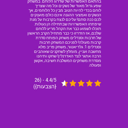
בהתאם האפשרות של שדרוג הלוחם. במשחק
שפע גדול מאוד של נשקים וכל מה שצריך
לוחם בכדי להיות הטוב מבין כל הלוחמים, אך
הנשקים ואמצעי ההגנה אינם כולם מוענקים
לכם ככה סתם! עליכם לנצח בקרבות על מנת
שיפתחו האפשרויות שבתחילה הן נעולות.
תוכלו לשמוע כבר את הקהל מריע ללוחם
שלכם, אז הזדרזו כי כבר מתחיל הקרב הראשון
של חרבות וסנדלים משחק הפותח סדרת
קרבות מעולה! לפניכם המשחק חרבות
וסנדלים 1: גלדיאטור, משחק פריב מלא
מחשבה ועניין, מומלץ לשחקנים שאוהבים
הרבה אתגר לצד האדרנלין! שחקו ותיהנו
מסדרת משחקים המשלבת חשיבה, אקשן
ופעולה.
4.4/5 - (26
{הצבעות})