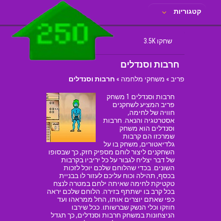
קטגוריות
שחקו 3.5K
חרבות וסנדלים
פריב
»
משחקי מלחמה
»
חרבות וסנדלים
חרבות וסנדלים 1 משחק
פריב המציע לשחקנים
חוויה של לחימה,
אסטרטגיה והנאה. חרבות
וסנדלים הוא משחק
שמרכזו הם קרבות
גלדיאטורים, משחק בו על
השחקנים ליצור לוחם מספיק חזק, כך שבסופו
של דבר יצליח לגבור על כל יריביו בקרבות
השונים. בכדי שהלוחם שלכם יוכל לזכות
בכסף, תהילה וכוח עליכם לעזור לו בבניית
טקטיקת לחימה שאיתה ילחם במטרה לנצח
בכל קרב בו ישתתף בזירה. הלוחם שלכם יראה
כפי שאתם יוצרים אותו, החל ממראהו ועד
חוזקו וכלי הנשק שברשותו. ככל שירבו
הניצחונות במשחק חרבות וסנדלים, כך תגדל