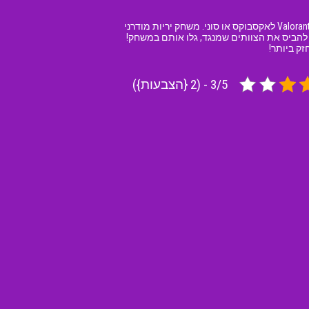
המשחק ולורנט Valorant הגיע בגרסת האונליין והוא מביא איתו חווית משחק בלתי רגילה שלא נופלת באיכותה מהמשחק ולורנט Valorant לאקסבוקס או סוני. משחק יריות מודרני
יג תוך 13 סיבובים של קרבות. ישנן דרכים שונות להביס את הצוותים שמנגד, גלו אותם במשחק!
3/5 - (2 {הצבעות})