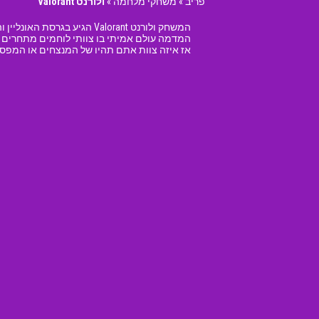
פריב
»
משחקי מלחמה
»
ולורנט Valorant
אז איזה צוות אתם תהיו של המנצחים או המפסידים? נסו לכב