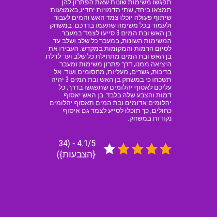
תפגשו משימות שונות שאת הפתרון להן
תמצאו ביחד, שתי הדמויות יחדיו, באמצעות
שיתוף פעולה יוכלו צמד האש והמים לעבור
ולעמוד בכל משימה שתעמו בדרכם. במשחק
בן האש ובת המים 3 סייעו לצמד במעבר
המשימות השונות, במעבר כל שלב ושלב עד
לסיום הרמות והמקומות במקדש. העבירו את
בן האש ובת המים מתחילת כל שלב ועד לדלת
היציאה ממנו, דרך פתרון משימות ומעבר
בריכות, גשרים, מעליות, מחסומים ועוד. אל
תשכחו כי במשחק בן האש ובת המים 3 יהיה
עליכם לאסוף יהלומים שתפגשו בדרך, כל
דמות והצבע שלה בלבד. בן האש יאסוף
יהלומים אדומים ובת המים תאסוף יהלומים
כחולים, כך תוכלו לסייע לצמד גם איסוף
נקודות במשחק.
4.1/5 - (34
{הצבעות})