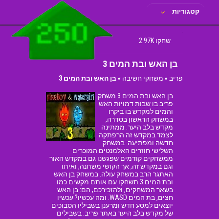
קטגוריות
שחקו 2.97K
בן האש ובת המים 3
פריב
»
משחקי חשיבה
»
בן האש ובת המים 3
בן האש ובת המים 3 משחק
פריב בו שבות דמויות האש
והמים למקדש בו ביקרו
במשחק הראשון בסדרה,
מקדש בלב היער. ממתינה
לצמד במקדש זה הרפתקה
חדשה ומפתיעה. במשחק
השלישי חוזרים האלמנטים המוכרים
ממשחקים קודמים שפגשנו גם במקדש האור
וגם במקדש זה, אך הקושי משתנה, ואיתו
האתגר הרב במשחק עולה. במשחק בן האש
ובת המים 3 תשחקו עם אותם מקשים כמו
בשאר המשחקים, ולהזכירכם, הם: בן האש
חצים, בת המים WASD. ומה עכשיו? עכשיו
יוצאים למסע חדש ומרענן בשביליו הסבוכים
של מקדש בלב היער באתר פריב. בשבילים