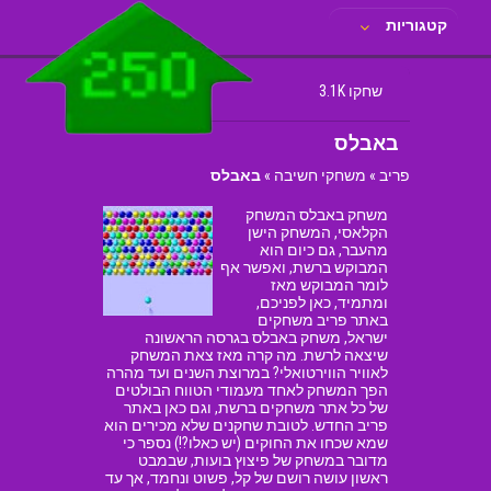
קטגוריות
שחקו 3.1K
באבלס
פריב
»
משחקי חשיבה
»
באבלס
משחק באבלס המשחק
הקלאסי, המשחק הישן
מהעבר, גם כיום הוא
המבוקש ברשת, ואפשר אף
לומר המבוקש מאז
ומתמיד, כאן לפניכם,
באתר פריב משחקים
ישראל, משחק באבלס בגרסה הראשונה
שיצאה לרשת. מה קרה מאז צאת המשחק
לאוויר הווירטואלי? במרוצת השנים ועד מהרה
הפך המשחק לאחד מעמודי הטווח הבולטים
של כל אתר משחקים ברשת, וגם כאן באתר
פריב החדש. לטובת שחקנים שלא מכירים הוא
שמא שכחו את החוקים (יש כאלו?!) נספר כי
מדובר במשחק של פיצוץ בועות, שבמבט
ראשון עושה רושם של קל, פשוט ונחמד, אך עד