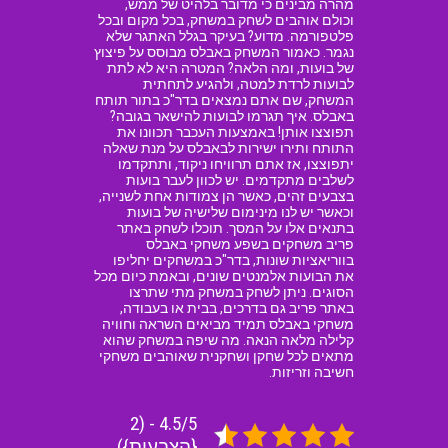
מהרה מבינים כי מדובר בלהיט של ממש,
וכולם אוהבים לשחק במשחק, בכל מקום ובכל
פלטפורמה. מדוע? בעיקר בגלל האתגר שלא
נגמר. כאמור המשחק באבלס מבוסס על פיצוץ
של בועות, ומה הלאה? המטרה היא לא לתת
לבועות לרדת למטה, ולהגיע לתחתית
המשחק, שם אתם נמצאים בדר"כ בתור תותח
באבלס. איך תגרמו לבועות להישאר בגובה?
תפוצצו אותן! באמצעות העכבר תכוונו את
התותח ותירו ישירות לבאבלס על מנת שאלה
יתפוצצו, אז אתם תרוויחו ניקוד, ותתקדמו
לשלבים מתקדמים. יש לכוון לעבר בועות
בצבעים זהים, כאשר הן צמודות אחת לשנייה,
וכאשר יש לנו מינימום שלישיה של בועות
בתנאים אלו על המסך. תוכלו לשחק באתר
פריב משחקים בשפע משחקי באבלס
בווריאציות שונות, בדר"כ במשחקים יחליפו
את הבועות אלמנטים שונים, ובאמת כיום מכל
הסוגים. ניתן לשחק במשחק מתי שתרצו
באתר פריב גם בדרכים, בבית או בעבודה,
משחקי באבלס תמיד מביאים השראה וחוויה
קלילה מלאה הנאה. מה שיפה במשחק שהוא
מתאים לכל שחקן ושחקנית שאוהבים משחקי
חשיבה וזריזות.
4.5/5 - (2
{הצבעות})