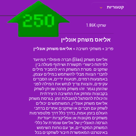
קטגוריות
שחקו 1.86K
אליאס משחק אונליין
פריב
»
משחקי חשיבה
»
אליאס משחק אונליין
אליאס משחק (Elias) חברה פופולרי המיועד
לפיתוח כישורי תקשורת ושיתוף פעולה בין
שחקנים. מטרת המשחק היא להסביר מילים
לחברי הצוות מבלי להשתמש במילים עצמן,
באמצעות רמזים, תנועות ידיים, או הסברים
עקיפים, והצוות צריך לנחש את המילה לפני
שהזמן נגמר. זהו משחק מהנה שניתן לשחק
בקבוצות ומחזק את החשיבה היצירתית
והיכולת להסתגל למגבלות זמן. בגרסת משחק
אליאס משחק אונליין, המשתמשים יכולים
לשחק עם חברים או שחקנים אחרים ברחבי
העולם בזמן אמת, בדרך כלל דרך פלטפורמות
משחקים מקוונות או אפליקציות ייעודיות.
הגרסה האונליין של אליאס שומרת על כללי
המשחק המקוריים, אך עם נוחות השימוש
באינטרנט המאפשרת חיבור לשחקנים בכל