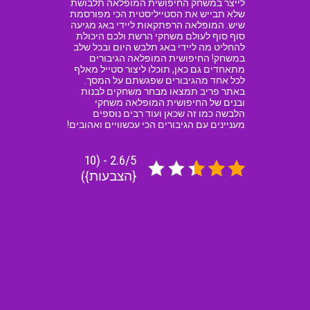
לייצר במשחק החיפושית המופלאה תלבושת
שלא תבייש את הסטייליסטית הכי מפורסמת
שיש. המופלאה הרפתקאות ליידי באג מגיעה
סוף סוף לעולם משחקי הרשת ולכם היכולת
להחליט מה ליידי באג תלבש היום ובכל שלב
במשחק! החיפושית המופלאה הגיבורים
מתאחדים גם כאן, תוכלו ליצור סטייל מאלף
לכל אחד מהגיבורים שפגשתם על המסך.
באתר פריב תמצאו מבחר משחקים לבנות
ובנים של החיפושית המופלאה משחקי
הלבשה כמו זה שכאן ועוד רבים נוספים
מעניינים עם הגיבורים הכי עכשוויים ואהובים!
2.6/5 - (10
{הצבעות})