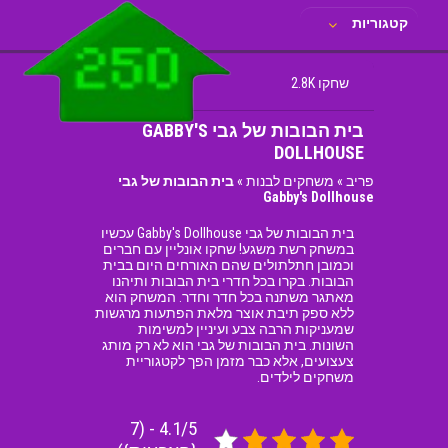
קטגוריות
שחקו 2.8K
בית הבובות של גבי GABBY'S
DOLLHOUSE
פריב
»
משחקים לבנות
»
בית הבובות של גבי
Gabby's Dollhouse
בית הבובות של גבי Gabby's Dollhouse עכשיו
במשחק רשת משגע! שחקו אונליין עם חברים
וכמובן חתלתולים שהם האורחים היום בבית
הבובות. בקרו בכל חדרי בית הבובות ותיהנו
מאתגר משתנה בכל חדר וחדר. המשחק הוא
ללא ספק תיבת אוצר מלאת הפתעות מרגשות
שמעניקות הרבה צבע ועיניין למשימות
השונות. בית הבובות של גבי הוא לא רק מותג
צעצועים, אלא כבר מזמן הפך לקטגוריית
משחקים לילדים.
4.1/5 - (7