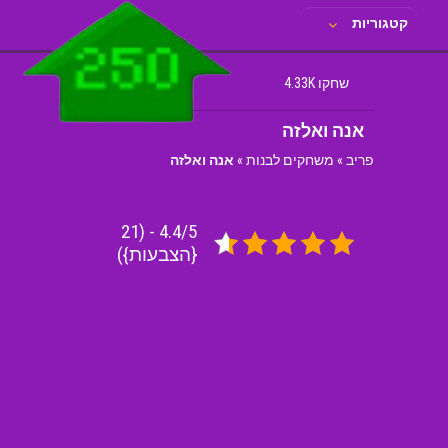
קטגוריות
שחקו 4.33K
אנה ואלזה
פריב
»
משחקים לבנות
»
אנה ואלזה
4.4/5 - (21
{הצבעות})