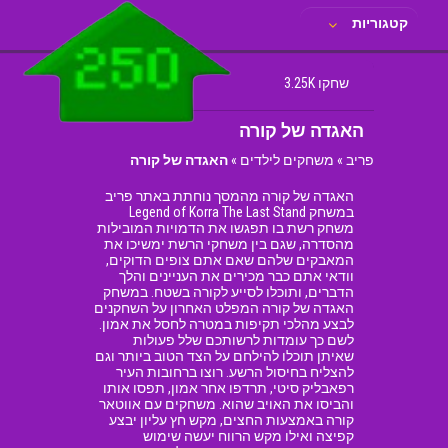
קטגוריות
שחקו 3.25K
האגדה של קורה
פריב
»
משחקים לילדים
»
האגדה של קורה
האגדה של קורה מהמסך נוחתת באתר פריב
במשחק Legend of Korra The Last Stand
משחק רשת בו תפגשו את הדמויות המובילות
מהסדרה, שגם בין משחקי הרשת ימשיכו את
המאבקים שלהם שאם אתם צופים הדוקים,
וודאי אתם כבר מכירים את העניינים והלך
הדברים, ותוכלו לסייע לקורה בשטח. במשחק
האגדה של קורה המפלט האחרון על השחקנים
לבצע מהלכי תקיפות במטרה לחסל את אמון.
לשם כך עומדות לרשותכם שלל פעולות
שאיתן תוכלו להילחם על הצד הטוב ביותר וגם
להצליח בחיסול הרשע. רוצו ברחובות העיר
רפאבליק סיטי, תרדפו אחר אמון, תפסו אותו
והביסו את האויב שהוא. משחקים עם אווטאר
קורה באמצעות החצים, מקש חץ עליון יבצע
קפיצה ואילו מקש הרווח יעשה שימוש